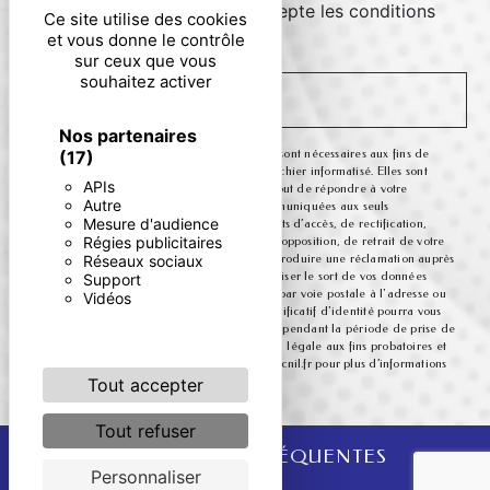
En cochant cette case, j'accepte les conditions
Ce site utilise des cookies
particulières ci-dessous **
et vous donne le contrôle
sur ceux que vous
souhaitez activer
ENVOYER
Nos partenaires
** Les données personnelles communiquées sont nécessaires aux fins de
(17)
vous contacter et sont enregistrées dans un fichier informatisé. Elles sont
APIs
destinées à et ses sous-traitants dans le seul but de répondre à votre
Autre
message. Les données collectées seront communiquées aux seuls
Mesure d'audience
destinataires suivants: . Vous disposez de droits d’accès, de rectification,
Régies publicitaires
d’effacement, de portabilité, de limitation, d’opposition, de retrait de votre
consentement à tout moment et du droit d’introduire une réclamation auprès
Réseaux sociaux
d’une autorité de contrôle, ainsi que d’organiser le sort de vos données
Support
post-mortem. Vous pouvez exercer ces droits par voie postale à l'adresse ou
Vidéos
par courrier électronique à l'adresse . Un justificatif d'identité pourra vous
être demandé. Nous conservons vos données pendant la période de prise de
contact puis pendant la durée de prescription légale aux fins probatoires et
de gestion des contentieux. Consultez le site cnil.fr pour plus d’informations
sur vos droits.
Tout accepter
Tout refuser
RECHERCHES FRÉQUENTES
Personnaliser