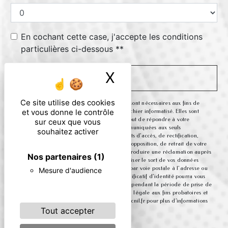
En cochant cette case, j'accepte les conditions
particulières ci-dessous **
X
Masquer le ban
ENVOYER
Ce site utilise des cookies
** Les données personnelles communiquées sont nécessaires aux fins de
et vous donne le contrôle
vous contacter et sont enregistrées dans un fichier informatisé. Elles sont
destinées à et ses sous-traitants dans le seul but de répondre à votre
sur ceux que vous
message. Les données collectées seront communiquées aux seuls
souhaitez activer
destinataires suivants: . Vous disposez de droits d’accès, de rectification,
d’effacement, de portabilité, de limitation, d’opposition, de retrait de votre
consentement à tout moment et du droit d’introduire une réclamation auprès
Nos partenaires
(1)
d’une autorité de contrôle, ainsi que d’organiser le sort de vos données
post-mortem. Vous pouvez exercer ces droits par voie postale à l'adresse ou
Mesure d'audience
par courrier électronique à l'adresse . Un justificatif d'identité pourra vous
être demandé. Nous conservons vos données pendant la période de prise de
contact puis pendant la durée de prescription légale aux fins probatoires et
de gestion des contentieux. Consultez le site cnil.fr pour plus d’informations
sur vos droits.
Tout accepter