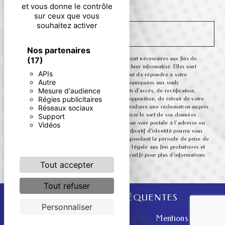
particulières ci-dessous **
et vous donne le contrôle
sur ceux que vous
souhaitez activer
ENVOYER
Nos partenaires
** Les données personnelles communiquées sont nécessaires aux fins de
(17)
vous contacter et sont enregistrées dans un fichier informatisé. Elles sont
APIs
destinées à et ses sous-traitants dans le seul but de répondre à votre
Autre
message. Les données collectées seront communiquées aux seuls
Mesure d'audience
destinataires suivants: . Vous disposez de droits d’accès, de rectification,
Régies publicitaires
d’effacement, de portabilité, de limitation, d’opposition, de retrait de votre
consentement à tout moment et du droit d’introduire une réclamation auprès
Réseaux sociaux
d’une autorité de contrôle, ainsi que d’organiser le sort de vos données
Support
post-mortem. Vous pouvez exercer ces droits par voie postale à l'adresse ou
Vidéos
par courrier électronique à l'adresse . Un justificatif d'identité pourra vous
être demandé. Nous conservons vos données pendant la période de prise de
contact puis pendant la durée de prescription légale aux fins probatoires et
de gestion des contentieux. Consultez le site cnil.fr pour plus d’informations
sur vos droits.
Tout accepter
Tout refuser
RECHERCHES FRÉQUENTES
Personnaliser
©
Vistalid
- 2026 - Tous droits réservés -
Mentions légales