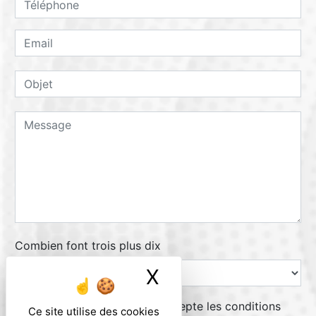
Combien font trois plus dix
X
Masquer le ban
En cochant cette case, j'accepte les conditions
Ce site utilise des cookies