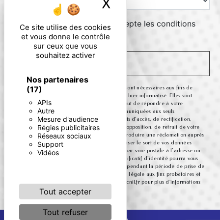
X
Masquer le ban
En cochant cette case, j'accepte les conditions
Ce site utilise des cookies
particulières ci-dessous **
et vous donne le contrôle
sur ceux que vous
souhaitez activer
ENVOYER
Nos partenaires
** Les données personnelles communiquées sont nécessaires aux fins de
(17)
vous contacter et sont enregistrées dans un fichier informatisé. Elles sont
APIs
destinées à et ses sous-traitants dans le seul but de répondre à votre
Autre
message. Les données collectées seront communiquées aux seuls
Mesure d'audience
destinataires suivants: . Vous disposez de droits d’accès, de rectification,
Régies publicitaires
d’effacement, de portabilité, de limitation, d’opposition, de retrait de votre
consentement à tout moment et du droit d’introduire une réclamation auprès
Réseaux sociaux
d’une autorité de contrôle, ainsi que d’organiser le sort de vos données
Support
post-mortem. Vous pouvez exercer ces droits par voie postale à l'adresse ou
Vidéos
par courrier électronique à l'adresse . Un justificatif d'identité pourra vous
être demandé. Nous conservons vos données pendant la période de prise de
contact puis pendant la durée de prescription légale aux fins probatoires et
de gestion des contentieux. Consultez le site cnil.fr pour plus d’informations
sur vos droits.
Tout accepter
Tout refuser