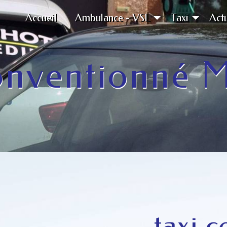
Accueil
Ambulance - VSL
Taxi
Actu
onventionné 
taxi 