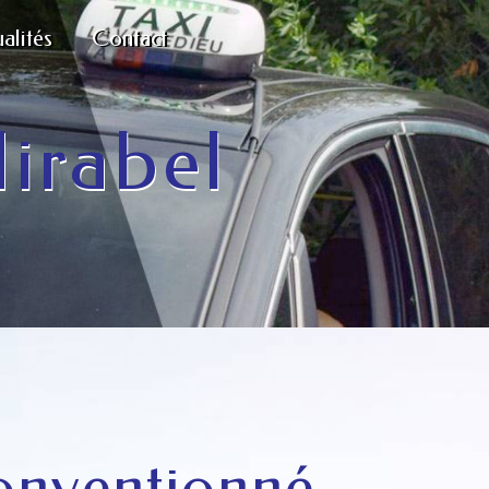
alités
Contact
Mirabel
conventionné