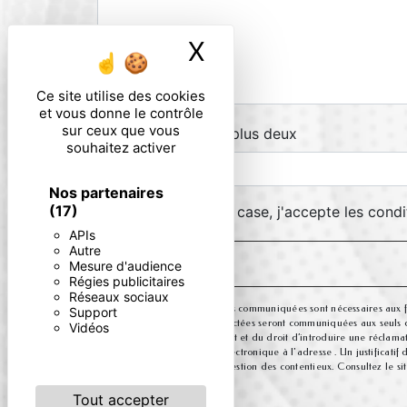
X
Masquer le ban
Ce site utilise des cookies
et vous donne le contrôle
sur ceux que vous
Combien font neuf plus deux
souhaitez activer
Nos partenaires
(17)
En cochant cette case, j'accepte les condi
APIs
Autre
Mesure d'audience
Régies publicitaires
Réseaux sociaux
** Les données personnelles communiquées sont nécessaires aux fins
Support
message. Les données collectées seront communiquées aux seuls desti
Vidéos
consentement à tout moment et du droit d’introduire une réclamati
l'adresse ou par courrier électronique à l'adresse . Un justifica
aux fins probatoires et de gestion des contentieux. Consultez le site
Tout accepter