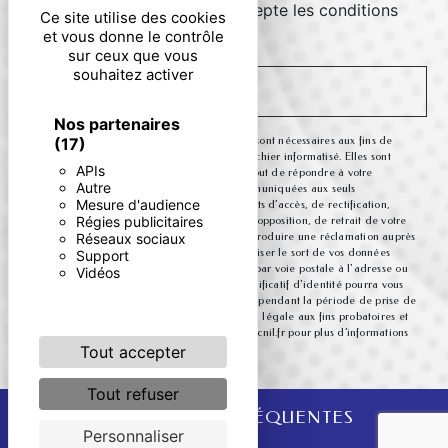
En cochant cette case, j'accepte les conditions
Ce site utilise des cookies
particulières ci-dessous **
et vous donne le contrôle
sur ceux que vous
souhaitez activer
ENVOYER
Nos partenaires
** Les données personnelles communiquées sont nécessaires aux fins de
(17)
vous contacter et sont enregistrées dans un fichier informatisé. Elles sont
APIs
destinées à et ses sous-traitants dans le seul but de répondre à votre
Autre
message. Les données collectées seront communiquées aux seuls
Mesure d'audience
destinataires suivants: . Vous disposez de droits d’accès, de rectification,
Régies publicitaires
d’effacement, de portabilité, de limitation, d’opposition, de retrait de votre
consentement à tout moment et du droit d’introduire une réclamation auprès
Réseaux sociaux
d’une autorité de contrôle, ainsi que d’organiser le sort de vos données
Support
post-mortem. Vous pouvez exercer ces droits par voie postale à l'adresse ou
Vidéos
par courrier électronique à l'adresse . Un justificatif d'identité pourra vous
être demandé. Nous conservons vos données pendant la période de prise de
contact puis pendant la durée de prescription légale aux fins probatoires et
de gestion des contentieux. Consultez le site cnil.fr pour plus d’informations
sur vos droits.
Tout accepter
Tout refuser
RECHERCHES FRÉQUENTES
Personnaliser