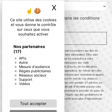
X
Masquer le ban
En cochant cette case, j'accepte les conditions
Ce site utilise des cookies
particulières ci-dessous **
et vous donne le contrôle
sur ceux que vous
souhaitez activer
ENVOYER
Nos partenaires
** Les données personnelles communiquées sont nécessaires aux fins de
(17)
vous contacter et sont enregistrées dans un fichier informatisé. Elles sont
APIs
destinées à et ses sous-traitants dans le seul but de répondre à votre
Autre
message. Les données collectées seront communiquées aux seuls
Mesure d'audience
destinataires suivants: . Vous disposez de droits d’accès, de rectification,
Régies publicitaires
d’effacement, de portabilité, de limitation, d’opposition, de retrait de votre
consentement à tout moment et du droit d’introduire une réclamation auprès
Réseaux sociaux
d’une autorité de contrôle, ainsi que d’organiser le sort de vos données
Support
post-mortem. Vous pouvez exercer ces droits par voie postale à l'adresse ou
Vidéos
par courrier électronique à l'adresse . Un justificatif d'identité pourra vous
être demandé. Nous conservons vos données pendant la période de prise de
contact puis pendant la durée de prescription légale aux fins probatoires et
de gestion des contentieux. Consultez le site cnil.fr pour plus d’informations
sur vos droits.
Tout accepter