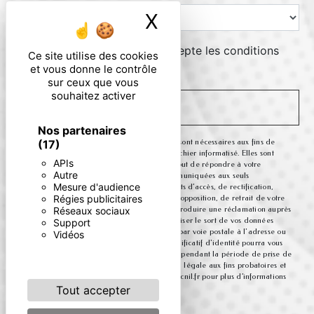
X
Masquer le ban
En cochant cette case, j'accepte les conditions
Ce site utilise des cookies
particulières ci-dessous **
et vous donne le contrôle
sur ceux que vous
souhaitez activer
ENVOYER
Nos partenaires
** Les données personnelles communiquées sont nécessaires aux fins de
(17)
vous contacter et sont enregistrées dans un fichier informatisé. Elles sont
APIs
destinées à et ses sous-traitants dans le seul but de répondre à votre
Autre
message. Les données collectées seront communiquées aux seuls
Mesure d'audience
destinataires suivants: . Vous disposez de droits d’accès, de rectification,
Régies publicitaires
d’effacement, de portabilité, de limitation, d’opposition, de retrait de votre
consentement à tout moment et du droit d’introduire une réclamation auprès
Réseaux sociaux
d’une autorité de contrôle, ainsi que d’organiser le sort de vos données
Support
post-mortem. Vous pouvez exercer ces droits par voie postale à l'adresse ou
Vidéos
par courrier électronique à l'adresse . Un justificatif d'identité pourra vous
être demandé. Nous conservons vos données pendant la période de prise de
contact puis pendant la durée de prescription légale aux fins probatoires et
de gestion des contentieux. Consultez le site cnil.fr pour plus d’informations
sur vos droits.
Tout accepter