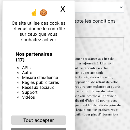
X
Masquer le ban
En cochant cette case, j'accepte les conditions
Ce site utilise des cookies
particulières ci-dessous **
et vous donne le contrôle
sur ceux que vous
souhaitez activer
ENVOYER
Nos partenaires
** Les données personnelles communiquées sont nécessaires aux fins de
(17)
vous contacter et sont enregistrées dans un fichier informatisé. Elles sont
APIs
destinées à et ses sous-traitants dans le seul but de répondre à votre
Autre
message. Les données collectées seront communiquées aux seuls
Mesure d'audience
destinataires suivants: . Vous disposez de droits d’accès, de rectification,
Régies publicitaires
d’effacement, de portabilité, de limitation, d’opposition, de retrait de votre
consentement à tout moment et du droit d’introduire une réclamation auprès
Réseaux sociaux
d’une autorité de contrôle, ainsi que d’organiser le sort de vos données
Support
post-mortem. Vous pouvez exercer ces droits par voie postale à l'adresse ou
Vidéos
par courrier électronique à l'adresse . Un justificatif d'identité pourra vous
être demandé. Nous conservons vos données pendant la période de prise de
contact puis pendant la durée de prescription légale aux fins probatoires et
de gestion des contentieux. Consultez le site cnil.fr pour plus d’informations
sur vos droits.
Tout accepter